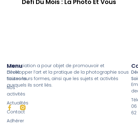
Défi Du Mois : La Photo Et Vous
Menu
C
L’association a pour objet de promouvoir et
développer l’art et la pratique de la photographie sous
Déclic
Déc
toutes leurs formes, ainsi que les sujets et activités
Soissons
Soi
Ema
auxquels ils sont liés.
Nos
de
activités
Té
Actualités
06 
Contact
62 
Adhérer