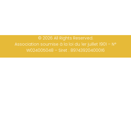
© 2026 All Rights Reserved.
Association soumise à la loi du 1er juillet 1901 – N°
W024005048 – Siret : 89743920400016