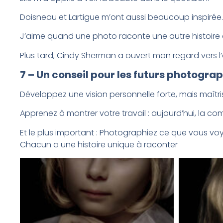
Doisneau et Lartigue m’ont aussi beaucoup inspirée
J’aime quand une photo raconte une autre histoire 
Plus tard, Cindy Sherman a ouvert mon regard vers l
7 – Un conseil pour les futurs photogra
Développez une vision personnelle forte, mais maîtri
Apprenez à montrer votre travail : aujourd’hui, la co
Et le plus important : Photographiez ce que vous voy
Chacun a une histoire unique à raconter