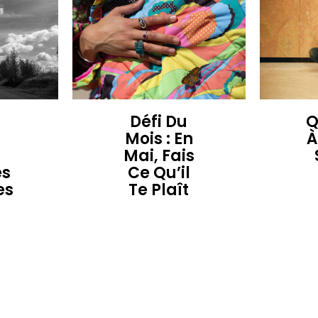
Défi Du
Q
Mois : En
À
Mai, Fais
es
Ce Qu’il
es
Te Plaît